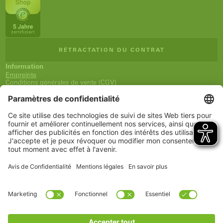
RÉTRACTATION DU CONTRAT
Information
Empreinte
Conditions générales de vente (CGV)
Déclaration relative à la protection des données
Expédition et paiement
Droit de rétractation
Déclaration d'accessibilité
Newsletter
Service
Panier
Liste de souhaits
Mon compte
www.schueco.com
shop@schueco.com
Nos
marques
Toutes les marques
Schüco International KG