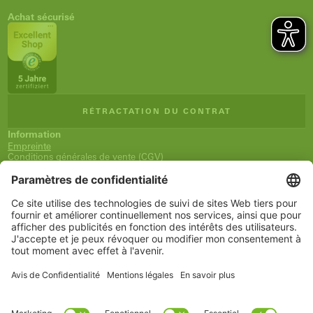
Achat sécurisé
RÉTRACTATION DU CONTRAT
Information
Empreinte
Conditions générales de vente (CGV)
Déclaration relative à la protection des données
Expédition et paiement
Droit de rétractation
Déclaration d'accessibilité
Newsletter
Service
Panier
Liste de souhaits
Mon compte
www.schueco.com
shop@schueco.com