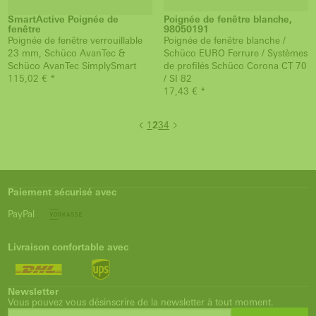
SmartActive Poignée de
Poignée de fenêtre blanche,
fenêtre
98050191
Poignée de fenêtre verrouillable
Poignée de fenêtre blanche /
23 mm, Schüco AvanTec &
Schüco EURO Ferrure / Systèmes
Schüco AvanTec SimplySmart
de profilés Schüco Corona CT 70
115,02 € *
/ SI 82
17,43 € *
1
2
3
4
Paiement sécurisé avec
PayPal
Livraison confortable avec
Newsletter
Vous pouvez vous désinscrire de la newsletter à tout moment.