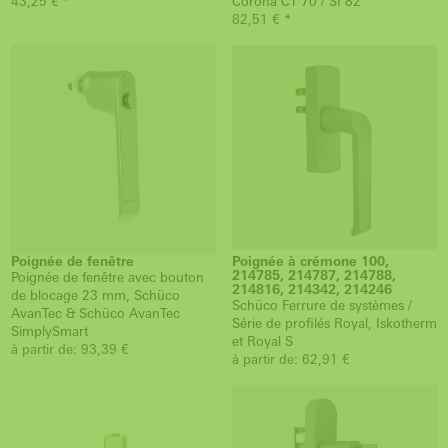
43,25 € *
Corona CT 70 / SI 82
82,51 € *
Poignée de fenêtre
Poignée à crémone 100,
214785, 214787, 214788,
Poignée de fenêtre avec bouton
214816, 214342, 214246
de blocage 23 mm, Schüco
Schüco Ferrure de systèmes /
AvanTec & Schüco AvanTec
Série de profilés Royal, Iskotherm
SimplySmart
et Royal S
à partir de: 93,39 €
à partir de: 62,91 €