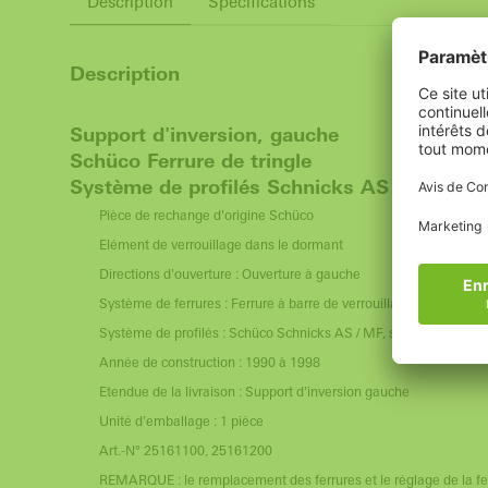
Description
Spécifications
Description
Support d'inversion, gauche
Schüco Ferrure de tringle
Système de profilés Schnicks AS / MF, sy
Pièce de rechange d'origine Schüco
Elément de verrouillage dans le dormant
Directions d'ouverture : Ouverture à gauche
Système de ferrures : Ferrure à barre de verrouillage Schüco
Système de profilés : Schüco Schnicks AS / MF, système AS / 
Année de construction : 1990 à 1998
Etendue de la livraison : Support d'inversion gauche
Unité d'emballage : 1 pièce
Art.-N° 25161100, 25161200
REMARQUE : le remplacement des ferrures et le réglage de la fenê