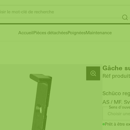
Accueil
Pièces détachées
Poignées
Maintenance
Gâche su
Réf produit
Schüco reg
AS / MF, S
Sens d'ouve
Choisir une
Prêt à être e