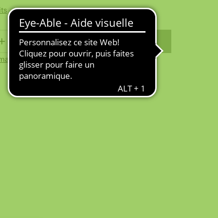
its
PANIER
ma wishlist