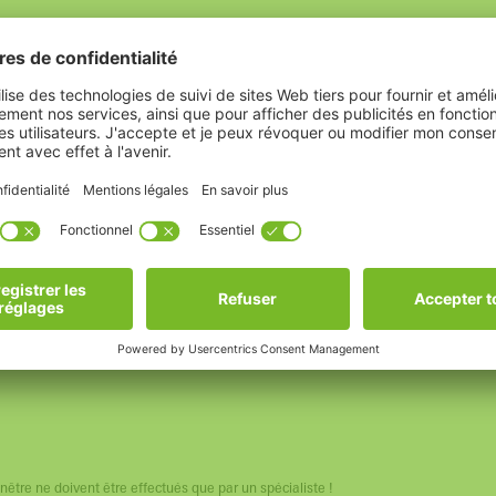
stème AS / M+A
M+A
tre ne doivent être effectués que par un spécialiste !