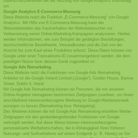
Datenschutzbehörden bei der Nutzung von Google Analytics vollständig
um.
Google Analytics E-Commerce-Messung
Diese Website nutzt die Funktion „E-Commerce-Messung“ von Google
Analytics. Mit Hilfe von E-Commerce-Messung kann der
Websitebetreiber das Kaufverhalten der Websitebesucher zur
Verbesserung seiner Online-Marketing-Kampagnen analysieren. Hierbei
werden Informationen, wie zum Beispiel die getätigten Bestellungen,
durchschnittliche Bestellwerte, Versandkosten und die Zeit von der
Ansicht bis zum Kauf eines Produktes erfasst. Diese Daten können von
Google unter einer Transaktions-ID zusammengefasst werden, die dem
jeweiligen Nutzer bzw. dessen Gerät zugeordnet ist.
Google Ads Remarketing
Diese Website nutzt die Funktionen von Google Ads Remarketing.
Anbieter ist die Google Ireland Limited („Google“), Gordon House, Barrow
Street, Dublin 4, Irland.
Mit Google Ads Remarketing können wir Personen, die mit unserem
Online-Angebot interagieren bestimmten Zielgruppen zuordnen, um ihnen
anschließend interessenbezogene Werbung im Google-Werbenetzwerk
anzeigen zu lassen (Remarketing bzw. Retargeting).
Des Weiteren können die mit Google Ads Remarketing erstellten Werbe-
Zielgruppen mit den geräteübergreifenden Funktionen von Google
verknüpft werden. Auf diese Weise können interessenbezogene,
personalisierte Werbebotschaften, die in Abhängigkeit Ihres früheren
Nutzungs- und Surfverhaltens auf einem Endgerät (z. B. Handy) an Sie