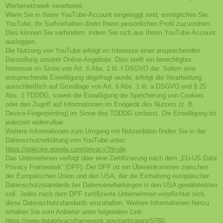
Werbenetzwerk verarbeitet.
Wenn Sie in Ihrem YouTube-Account eingeloggt sind, ermöglichen Sie
YouTube, Ihr Surfverhalten direkt Ihrem persönlichen Profil zuzuordnen.
Dies können Sie verhindern, indem Sie sich aus Ihrem YouTube-Account
ausloggen.
Die Nutzung von YouTube erfolgt im Interesse einer ansprechenden
Darstellung unserer Online-Angebote. Dies stellt ein berechtigtes
Interesse im Sinne von Art. 6 Abs. 1 lit. f DSGVO dar. Sofern eine
entsprechende Einwilligung abgefragt wurde, erfolgt die Verarbeitung
ausschließlich auf Grundlage von Art. 6 Abs. 1 lit. a DSGVO und § 25
Abs. 1 TDDDG, soweit die Einwilligung die Speicherung von Cookies
oder den Zugriff auf Informationen im Endgerät des Nutzers (z. B.
Device-Fingerprinting) im Sinne des TDDDG umfasst. Die Einwilligung ist
jederzeit widerrufbar.
Weitere Informationen zum Umgang mit Nutzerdaten finden Sie in der
Datenschutzerklärung von YouTube unter:
https://policies.google.com/privacy?hl=de
.
Das Unternehmen verfügt über eine Zertifizierung nach dem „EU-US Data
Privacy Framework“ (DPF). Der DPF ist ein Übereinkommen zwischen
der Europäischen Union und den USA, der die Einhaltung europäischer
Datenschutzstandards bei Datenverarbeitungen in den USA gewährleisten
soll. Jedes nach dem DPF zertifizierte Unternehmen verpflichtet sich,
diese Datenschutzstandards einzuhalten. Weitere Informationen hierzu
erhalten Sie vom Anbieter unter folgendem Link:
https://www.dataprivacyframework.gov/participant/5780
.