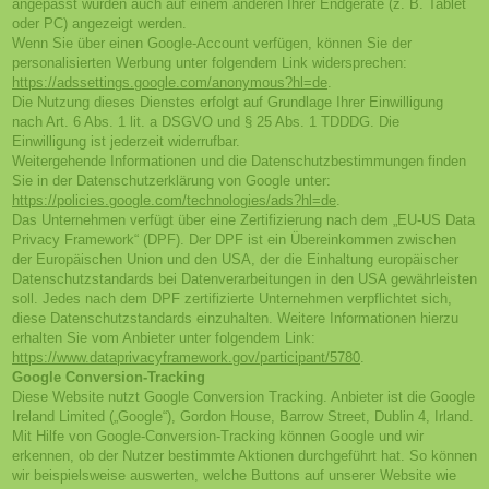
angepasst wurden auch auf einem anderen Ihrer Endgeräte (z. B. Tablet
oder PC) angezeigt werden.
Wenn Sie über einen Google-Account verfügen, können Sie der
personalisierten Werbung unter folgendem Link widersprechen:
https://adssettings.google.com/anonymous?hl=de
.
Die Nutzung dieses Dienstes erfolgt auf Grundlage Ihrer Einwilligung
nach Art. 6 Abs. 1 lit. a DSGVO und § 25 Abs. 1 TDDDG. Die
Einwilligung ist jederzeit widerrufbar.
Weitergehende Informationen und die Datenschutzbestimmungen finden
Sie in der Datenschutzerklärung von Google unter:
https://policies.google.com/technologies/ads?hl=de
.
Das Unternehmen verfügt über eine Zertifizierung nach dem „EU-US Data
Privacy Framework“ (DPF). Der DPF ist ein Übereinkommen zwischen
der Europäischen Union und den USA, der die Einhaltung europäischer
Datenschutzstandards bei Datenverarbeitungen in den USA gewährleisten
soll. Jedes nach dem DPF zertifizierte Unternehmen verpflichtet sich,
diese Datenschutzstandards einzuhalten. Weitere Informationen hierzu
erhalten Sie vom Anbieter unter folgendem Link:
https://www.dataprivacyframework.gov/participant/5780
.
Google Conversion-Tracking
Diese Website nutzt Google Conversion Tracking. Anbieter ist die Google
Ireland Limited („Google“), Gordon House, Barrow Street, Dublin 4, Irland.
Mit Hilfe von Google-Conversion-Tracking können Google und wir
erkennen, ob der Nutzer bestimmte Aktionen durchgeführt hat. So können
wir beispielsweise auswerten, welche Buttons auf unserer Website wie