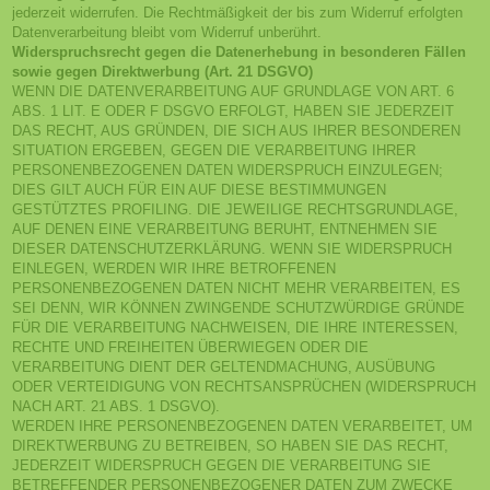
jederzeit widerrufen. Die Rechtmäßigkeit der bis zum Widerruf erfolgten
Datenverarbeitung bleibt vom Widerruf unberührt.
Widerspruchsrecht gegen die Datenerhebung in besonderen Fällen
sowie gegen Direktwerbung (Art. 21 DSGVO)
WENN DIE DATENVERARBEITUNG AUF GRUNDLAGE VON ART. 6
ABS. 1 LIT. E ODER F DSGVO ERFOLGT, HABEN SIE JEDERZEIT
DAS RECHT, AUS GRÜNDEN, DIE SICH AUS IHRER BESONDEREN
SITUATION ERGEBEN, GEGEN DIE VERARBEITUNG IHRER
PERSONENBEZOGENEN DATEN WIDERSPRUCH EINZULEGEN;
DIES GILT AUCH FÜR EIN AUF DIESE BESTIMMUNGEN
GESTÜTZTES PROFILING. DIE JEWEILIGE RECHTSGRUNDLAGE,
AUF DENEN EINE VERARBEITUNG BERUHT, ENTNEHMEN SIE
DIESER DATENSCHUTZERKLÄRUNG. WENN SIE WIDERSPRUCH
EINLEGEN, WERDEN WIR IHRE BETROFFENEN
PERSONENBEZOGENEN DATEN NICHT MEHR VERARBEITEN, ES
SEI DENN, WIR KÖNNEN ZWINGENDE SCHUTZWÜRDIGE GRÜNDE
FÜR DIE VERARBEITUNG NACHWEISEN, DIE IHRE INTERESSEN,
RECHTE UND FREIHEITEN ÜBERWIEGEN ODER DIE
VERARBEITUNG DIENT DER GELTENDMACHUNG, AUSÜBUNG
ODER VERTEIDIGUNG VON RECHTSANSPRÜCHEN (WIDERSPRUCH
NACH ART. 21 ABS. 1 DSGVO).
WERDEN IHRE PERSONENBEZOGENEN DATEN VERARBEITET, UM
DIREKTWERBUNG ZU BETREIBEN, SO HABEN SIE DAS RECHT,
JEDERZEIT WIDERSPRUCH GEGEN DIE VERARBEITUNG SIE
BETREFFENDER PERSONENBEZOGENER DATEN ZUM ZWECKE