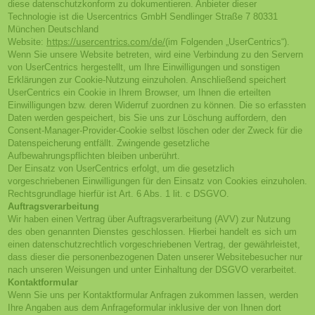
diese datenschutzkonform zu dokumentieren. Anbieter dieser
Technologie ist die Usercentrics GmbH Sendlinger Straße 7 80331
München Deutschland
Website:
https://usercentrics.com/de/
(im Folgenden „UserCentrics“).
Wenn Sie unsere Website betreten, wird eine Verbindung zu den Servern
von UserCentrics hergestellt, um Ihre Einwilligungen und sonstigen
Erklärungen zur Cookie-Nutzung einzuholen. Anschließend speichert
UserCentrics ein Cookie in Ihrem Browser, um Ihnen die erteilten
Einwilligungen bzw. deren Widerruf zuordnen zu können. Die so erfassten
Daten werden gespeichert, bis Sie uns zur Löschung auffordern, den
Consent-Manager-Provider-Cookie selbst löschen oder der Zweck für die
Datenspeicherung entfällt. Zwingende gesetzliche
Aufbewahrungspflichten bleiben unberührt.
Der Einsatz von UserCentrics erfolgt, um die gesetzlich
vorgeschriebenen Einwilligungen für den Einsatz von Cookies einzuholen.
Rechtsgrundlage hierfür ist Art. 6 Abs. 1 lit. c DSGVO.
Auftragsverarbeitung
Wir haben einen Vertrag über Auftragsverarbeitung (AVV) zur Nutzung
des oben genannten Dienstes geschlossen. Hierbei handelt es sich um
einen datenschutzrechtlich vorgeschriebenen Vertrag, der gewährleistet,
dass dieser die personenbezogenen Daten unserer Websitebesucher nur
nach unseren Weisungen und unter Einhaltung der DSGVO verarbeitet.
Kontaktformular
Wenn Sie uns per Kontaktformular Anfragen zukommen lassen, werden
Ihre Angaben aus dem Anfrageformular inklusive der von Ihnen dort