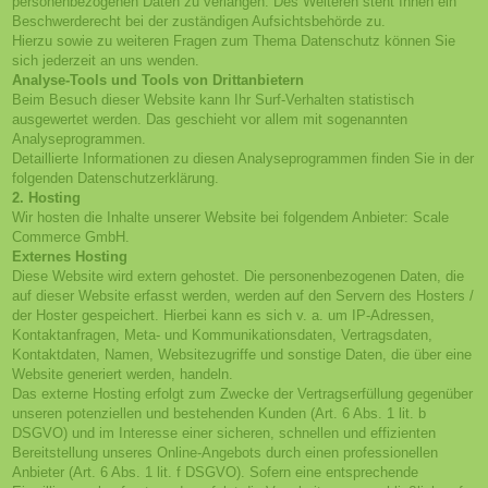
personenbezogenen Daten zu verlangen. Des Weiteren steht Ihnen ein
Beschwerderecht bei der zuständigen Aufsichtsbehörde zu.
Hierzu sowie zu weiteren Fragen zum Thema Datenschutz können Sie
sich jederzeit an uns wenden.
Analyse-Tools und Tools von Dritt­anbietern
Beim Besuch dieser Website kann Ihr Surf-Verhalten statistisch
ausgewertet werden. Das geschieht vor allem mit sogenannten
Analyseprogrammen.
Detaillierte Informationen zu diesen Analyseprogrammen finden Sie in der
folgenden Datenschutzerklärung.
2. Hosting
Wir hosten die Inhalte unserer Website bei folgendem Anbieter: Scale
Commerce GmbH.
Externes Hosting
Diese Website wird extern gehostet. Die personenbezogenen Daten, die
auf dieser Website erfasst werden, werden auf den Servern des Hosters /
der Hoster gespeichert. Hierbei kann es sich v. a. um IP-Adressen,
Kontaktanfragen, Meta- und Kommunikationsdaten, Vertragsdaten,
Kontaktdaten, Namen, Websitezugriffe und sonstige Daten, die über eine
Website generiert werden, handeln.
Das externe Hosting erfolgt zum Zwecke der Vertragserfüllung gegenüber
unseren potenziellen und bestehenden Kunden (Art. 6 Abs. 1 lit. b
DSGVO) und im Interesse einer sicheren, schnellen und effizienten
Bereitstellung unseres Online-Angebots durch einen professionellen
Anbieter (Art. 6 Abs. 1 lit. f DSGVO). Sofern eine entsprechende