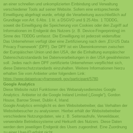
an einer schnellen und unkomplizierten Einbindung und Verwaltung
verschiedener Tools auf seiner Website. Sofern eine entsprechende
Einwilligung abgefragt wurde, erfolgt die Verarbeitung ausschließlich auf
Grundlage von Art. 6 Abs. 1 lit. a DSGVO und § 25 Abs. 1 TDDDG,
soweit die Einwilligung die Speicherung von Cookies oder den Zugriff auf
Informationen im Endgerät des Nutzers (z. B. Device-Fingerprinting) im
Sinne des TDDDG umfasst. Die Einwilligung ist jederzeit widerrufbar.
Das Unternehmen verfügt über eine Zertifizierung nach dem „EU-US Data
Privacy Framework“ (DPF). Der DPF ist ein Übereinkommen zwischen
der Europäischen Union und den USA, der die Einhaltung europäischer
Datenschutzstandards bei Datenverarbeitungen in den USA gewährleisten
soll. Jedes nach dem DPF zertifizierte Unternehmen verpflichtet sich,
diese Datenschutzstandards einzuhalten. Weitere Informationen hierzu
erhalten Sie vom Anbieter unter folgendem Link:
https://www.dataprivacyframework.gov/participant/5780
.
Google Analytics
Diese Website nutzt Funktionen des Webanalysedienstes Google
Analytics.
Anbieter ist die Google Ireland Limited („Google“), Gordon
House, Barrow Street, Dublin 4, Irland.
Google Analytics ermöglicht es dem Websitebetreiber, das Verhalten der
Websitebesucher zu analysieren. Hierbei erhält der Websitebetreiber
verschiedene Nutzungsdaten, wie z. B. Seitenaufrufe, Verweildauer,
verwendete Betriebssysteme und Herkunft des Nutzers. Diese Daten
werden dem jeweiligen Endgerät des Users zugeordnet. Eine Zuordnung
zu einer User-ID erfolgt nicht.