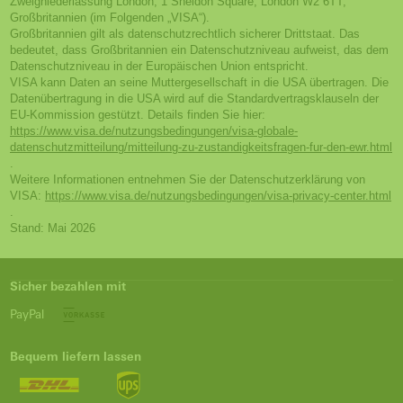
Zweigniederlassung London, 1 Sheldon Square, London W2 6TT,
Großbritannien (im Folgenden „VISA“).
Großbritannien gilt als datenschutzrechtlich sicherer Drittstaat. Das
bedeutet, dass Großbritannien ein Datenschutzniveau aufweist, das dem
Datenschutzniveau in der Europäischen Union entspricht.
VISA kann Daten an seine Muttergesellschaft in die USA übertragen. Die
Datenübertragung in die USA wird auf die Standardvertragsklauseln der
EU-Kommission gestützt. Details finden Sie hier:
https://www.visa.de/nutzungsbedingungen/visa-globale-
datenschutzmitteilung/mitteilung-zu-zustandigkeitsfragen-fur-den-ewr.html
.
Weitere Informationen entnehmen Sie der Datenschutzerklärung von
VISA:
https://www.visa.de/nutzungsbedingungen/visa-privacy-center.html
.
Stand: Mai 2026
Sicher bezahlen mit
PayPal
Bequem liefern lassen