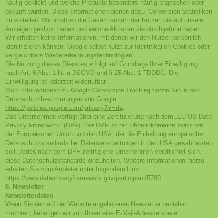
häufig geklickt und welche Produkte besonders häufig angesehen oder
gekauft wurden. Diese Informationen dienen dazu, Conversion-Statistiken
zu erstellen. Wir erfahren die Gesamtanzahl der Nutzer, die auf unsere
Anzeigen geklickt haben und welche Aktionen sie durchgeführt haben.
Wir erhalten keine Informationen, mit denen wir den Nutzer persönlich
identifizieren können. Google selbst nutzt zur Identifikation Cookies oder
vergleichbare Wiedererkennungstechnologien.
Die Nutzung dieses Dienstes erfolgt auf Grundlage Ihrer Einwilligung
nach Art. 6 Abs. 1 lit. a DSGVO und § 25 Abs. 1 TDDDG. Die
Einwilligung ist jederzeit widerrufbar.
Mehr Informationen zu Google Conversion-Tracking finden Sie in den
Datenschutzbestimmungen von Google:
https://policies.google.com/privacy?hl=de
.
Das Unternehmen verfügt über eine Zertifizierung nach dem „EU-US Data
Privacy Framework“ (DPF). Der DPF ist ein Übereinkommen zwischen
der Europäischen Union und den USA, der die Einhaltung europäischer
Datenschutzstandards bei Datenverarbeitungen in den USA gewährleisten
soll. Jedes nach dem DPF zertifizierte Unternehmen verpflichtet sich,
diese Datenschutzstandards einzuhalten. Weitere Informationen hierzu
erhalten Sie vom Anbieter unter folgendem Link:
https://www.dataprivacyframework.gov/participant/5780
.
6. Newsletter
Newsletter­daten
Wenn Sie den auf der Website angebotenen Newsletter beziehen
möchten, benötigen wir von Ihnen eine E-Mail-Adresse sowie