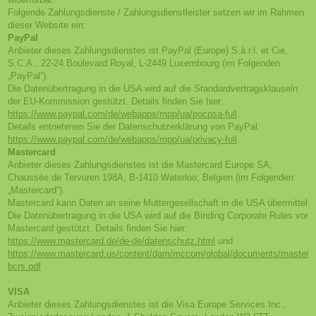
Folgende Zahlungsdienste / Zahlungsdienstleister setzen wir im Rahmen
dieser Website ein:
PayPal
Anbieter dieses Zahlungsdienstes ist PayPal (Europe) S.à.r.l. et Cie,
S.C.A., 22-24 Boulevard Royal, L-2449 Luxembourg (im Folgenden
„PayPal“).
Die Datenübertragung in die USA wird auf die Standardvertragsklauseln
der EU-Kommission gestützt. Details finden Sie hier:
https://www.paypal.com/de/webapps/mpp/ua/pocpsa-full
.
Details entnehmen Sie der Datenschutzerklärung von PayPal:
https://www.paypal.com/de/webapps/mpp/ua/privacy-full
.
Mastercard
Anbieter dieses Zahlungsdienstes ist die Mastercard Europe SA,
Chaussée de Tervuren 198A, B-1410 Waterloo, Belgien (im Folgenden
„Mastercard“).
Mastercard kann Daten an seine Muttergesellschaft in die USA übermitteln.
Die Datenübertragung in die USA wird auf die Binding Corporate Rules von
Mastercard gestützt. Details finden Sie hier:
https://www.mastercard.de/de-de/datenschutz.html
und
https://www.mastercard.us/content/dam/mccom/global/documents/masterca
bcrs.pdf
.
VISA
Anbieter dieses Zahlungsdienstes ist die Visa Europe Services Inc.,