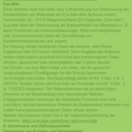
Eye-Able
Diese Website nutzt Eye-Able, eine Softwarelösung zur Verbesserung der
Barrierefreiheit von Webseiten der Eye-Able Web Inclusion GmbH,
Gartenstraße 12c, 97276 Margetshöchheim (im Folgenden „Eye-Able“).
Eye-Able dient der Verbesserung der Barrierefreiheit von Webseiten (z. B.
durch Funktionen wie Kontrastanpassungen, Bildschirmvergrößerung
oder Vorlesefunktionen) sowie der Durchführung von
Barrierefreiheitsanalysen und -reports.
Bei Nutzung werden technische Daten wie Analyse- oder Report-
Ergebnisse über EU-Server verarbeitet. Nach Angaben des Anbieters
werden dabei jedoch grundsätzlich keine personenbezogenen Daten
erhoben, gespeichert oder weitergegeben oder Cookies gesetzt.
Der Einsatz von Eye-Able erfolgt zum einen, um die gesetzlich
vorgeschriebenen Einwilligungen für den Einsatz bestimmter
Technologien einzuholen. Rechtsgrundlage hierfür ist Art. 6 Abs. 1 lit. c
DSGVO. Darüber hinaus wird Eye-Able auf Grundlage von Art. 6 Abs. 1
lit. f DSGVO eingesetzt. Der Websitebetreiber hat ein berechtigtes
Interesse an der Bereitstellung einer barrierefreien Website.
Entgegenstehende Interessen der betroffenen Personen sind nicht
ersichtlich, da eine barrierefreie Website die Bedienbarkeit verbessert und
zudem keine personenbezogenen Daten erfasst werden.
Weitere Informationen finden Sie in der Datenschutzerklärung des
Anbieters:
https://eye-able.com/privacy-policy-eye-able
.
8. eCommerce und Zahlungs­anbieter
Verarbeiten von Kunden- und Vertragsdaten