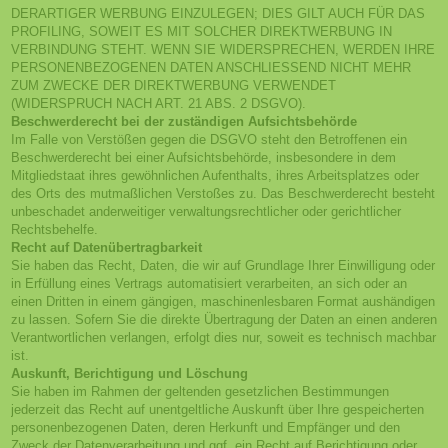
DERARTIGER WERBUNG EINZULEGEN; DIES GILT AUCH FÜR DAS
PROFILING, SOWEIT ES MIT SOLCHER DIREKTWERBUNG IN
VERBINDUNG STEHT. WENN SIE WIDERSPRECHEN, WERDEN IHRE
PERSONENBEZOGENEN DATEN ANSCHLIESSEND NICHT MEHR
ZUM ZWECKE DER DIREKTWERBUNG VERWENDET
(WIDERSPRUCH NACH ART. 21 ABS. 2 DSGVO).
Beschwerde­recht bei der zuständigen Aufsichts­behörde
Im Falle von Verstößen gegen die DSGVO steht den Betroffenen ein
Beschwerderecht bei einer Aufsichtsbehörde, insbesondere in dem
Mitgliedstaat ihres gewöhnlichen Aufenthalts, ihres Arbeitsplatzes oder
des Orts des mutmaßlichen Verstoßes zu. Das Beschwerderecht besteht
unbeschadet anderweitiger verwaltungsrechtlicher oder gerichtlicher
Rechtsbehelfe.
Recht auf Daten­übertrag­barkeit
Sie haben das Recht, Daten, die wir auf Grundlage Ihrer Einwilligung oder
in Erfüllung eines Vertrags automatisiert verarbeiten, an sich oder an
einen Dritten in einem gängigen, maschinenlesbaren Format aushändigen
zu lassen. Sofern Sie die direkte Übertragung der Daten an einen anderen
Verantwortlichen verlangen, erfolgt dies nur, soweit es technisch machbar
ist.
Auskunft, Berichtigung und Löschung
Sie haben im Rahmen der geltenden gesetzlichen Bestimmungen
jederzeit das Recht auf unentgeltliche Auskunft über Ihre gespeicherten
personenbezogenen Daten, deren Herkunft und Empfänger und den
Zweck der Datenverarbeitung und ggf. ein Recht auf Berichtigung oder