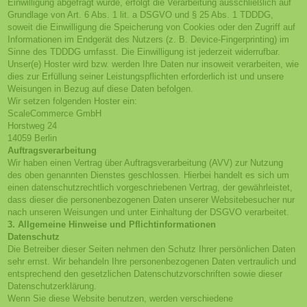
Einwilligung abgefragt wurde, erfolgt die Verarbeitung ausschließlich auf
Grundlage von Art. 6 Abs. 1 lit. a DSGVO und § 25 Abs. 1 TDDDG,
soweit die Einwilligung die Speicherung von Cookies oder den Zugriff auf
Informationen im Endgerät des Nutzers (z. B. Device-Fingerprinting) im
Sinne des TDDDG umfasst. Die Einwilligung ist jederzeit widerrufbar.
Unser(e) Hoster wird bzw. werden Ihre Daten nur insoweit verarbeiten, wie
dies zur Erfüllung seiner Leistungspflichten erforderlich ist und unsere
Weisungen in Bezug auf diese Daten befolgen.
Wir setzen folgenden Hoster ein:
ScaleCommerce GmbH
Horstweg 24
14059 Berlin
Auftragsverarbeitung
Wir haben einen Vertrag über Auftragsverarbeitung (AVV) zur Nutzung
des oben genannten Dienstes geschlossen. Hierbei handelt es sich um
einen datenschutzrechtlich vorgeschriebenen Vertrag, der gewährleistet,
dass dieser die personenbezogenen Daten unserer Websitebesucher nur
nach unseren Weisungen und unter Einhaltung der DSGVO verarbeitet.
3. Allgemeine Hinweise und Pflicht­informationen
Datenschutz
Die Betreiber dieser Seiten nehmen den Schutz Ihrer persönlichen Daten
sehr ernst. Wir behandeln Ihre personenbezogenen Daten vertraulich und
entsprechend den gesetzlichen Datenschutzvorschriften sowie dieser
Datenschutzerklärung.
Wenn Sie diese Website benutzen, werden verschiedene