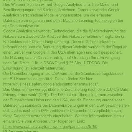
Des Weiteren können wir mit Google Analytics u. a. Ihre Maus- und
Scrollbewegungen und Klicks aufzeichnen. Ferner verwendet Google
Analytics verschiedene Modellierungsansätze, um die erfassten
Datensätze zu ergänzen und setzt Machine-Learning-Technologien bei
der Datenanalyse ein.
Google Analytics verwendet Technologien, die die Wiedererkennung des
Nutzers zum Zwecke der Analyse des Nutzerverhaltens ermöglichen (z.
B. Cookies oder Device-Fingerprinting). Die von Google erfassten
Informationen über die Benutzung dieser Website werden in der Regel an
einen Server von Google in den USA übertragen und dort gespeichert.
Die Nutzung dieses Dienstes erfolgt auf Grundlage Ihrer Einwilligung
nach Art. 6 Abs. 1 lit. a DSGVO und § 25 Abs. 1 TDDDG. Die
Einwilligung ist jederzeit widerrufbar.
Die Datenübertragung in die USA wird auf die Standardvertragsklauseln
der EU-Kommission gestützt. Details finden Sie hier:
https://business.safety.google/adscontrollerterms/sccs/
.
Das Unternehmen verfügt über eine Zertifizierung nach dem „EU-US Data
Privacy Framework“ (DPF). Der DPF ist ein Übereinkommen zwischen
der Europäischen Union und den USA, der die Einhaltung europäischer
Datenschutzstandards bei Datenverarbeitungen in den USA gewährleisten
soll. Jedes nach dem DPF zertifizierte Unternehmen verpflichtet sich,
diese Datenschutzstandards einzuhalten. Weitere Informationen hierzu
erhalten Sie vom Anbieter unter folgendem Link:
https://www.dataprivacyframework.gov/participant/5780
.
IP Anonymisierung