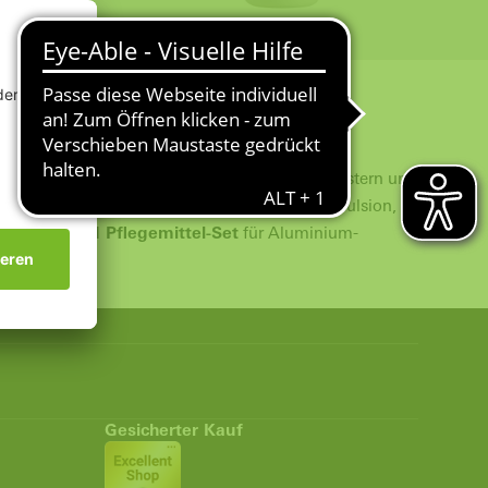
ukten
ist eine optimale Pflege von Schüco Fenstern und
stoff-Elementen benötigt wird: eine Pflege-Emulsion,
igungs- und Pflegemittel-Set
für Aluminium-
Gesicherter Kauf