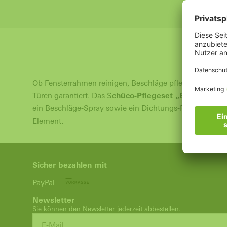
Ob Fensterrahmen reinigen, Beschläge pflegen oder Fe
Türen garantiert. Das S
chüco-Pflegeset „EasyCare“
en
ein Beschläge-Spray sowie ein Dichtungs-Pflegemittel.
Element.
Sicher bezahlen mit
PayPal
Newsletter
Sie können den Newsletter jederzeit abbestellen.