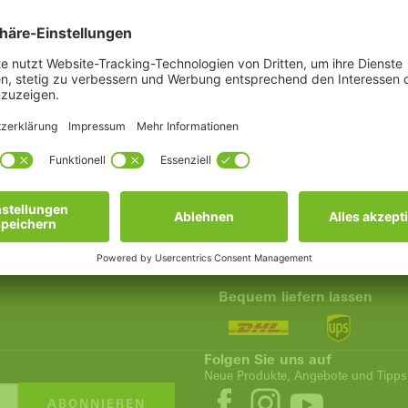
nsterdichtungen pflegen – mit den
original Schüco-Pflege-Prod
thält alles, was für eine gründliche Reinigung von Schüco Kunst
 Für Aluminium-Fenster und -Türen bestellen Sie das
Schüco Rein
Bequem liefern lassen
Folgen Sie uns auf
Neue Produkte, Angebote und Tipps
ABONNIEREN