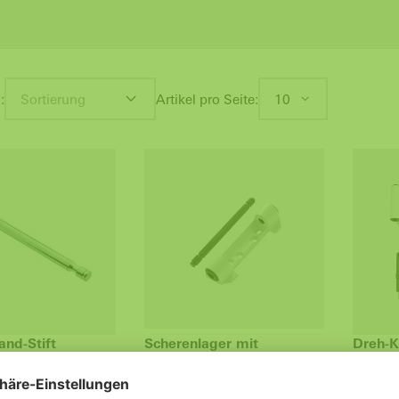
:
Sortierung
Artikel pro Seite:
10
nd-Stift
Scherenlager mit
Dreh-K
Scherenlagerstift
Syste
Schüco Beschlag 2000 /
Schüco
ngenbeschlag