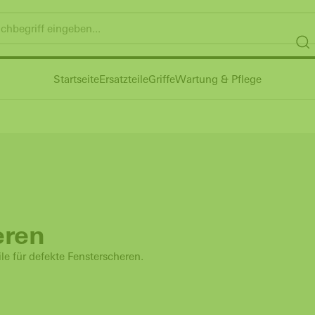
Startseite
Ersatzteile
Griffe
Wartung & Pflege
eren
le für defekte Fensterscheren.