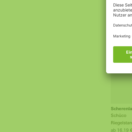
16,19 € *
Scherenl
Schüco
Riegelsta
ab 16,19 