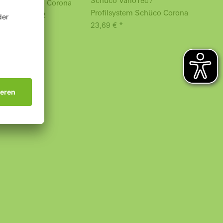
Schüco VarioTec /
system Schüco Corona
Profilsystem Schüco Corona
 CT 70 / SI 82
23,69 € *
8 €