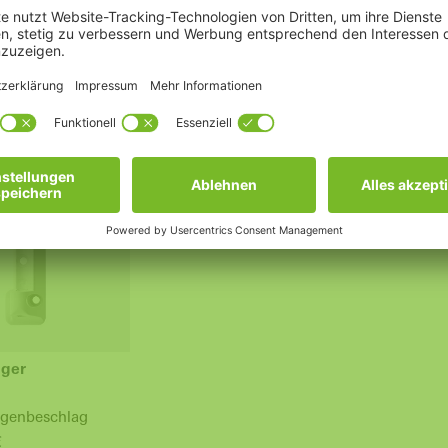
Systembeschlag
Profil
Profilsystem Schüco
AS 60 /
Schnicks / Corona AS 60 /
ab 53,0
CT 70 / SI82
ab 26,20 €
ager
ngenbeschlag
€