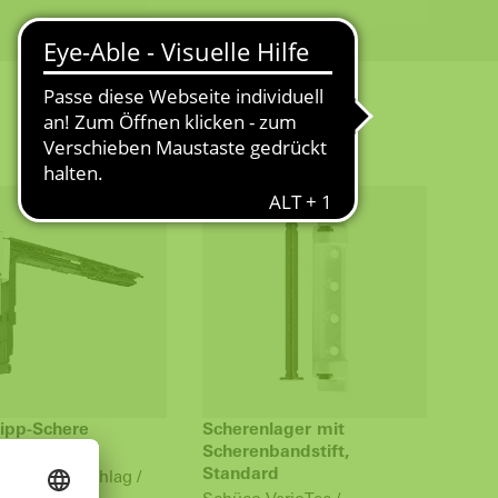
ipp-Schere
Scherenlager mit
mbeschlag
Scherenbandstift,
Standard
 Systembeschlag /