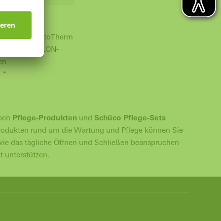
lies
asse G3,
gssystem VentoTherm
rd, Comfort, LON-
en
 *
eben
Pflege-Produkten
und
Schüco Pflege-Sets
odukten rund um die Wartung und Pflege können Sie
ie das tägliche Öffnen und Schließen beanspruchen
t unterstützen.