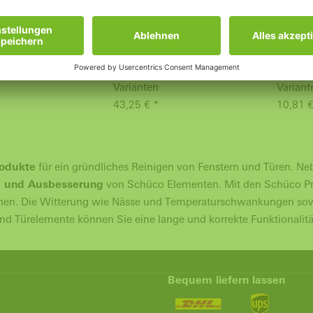
er
Filterpatrone
Filterv
ilter,
Filterklasse F7,
Filterkl
ystem VentoFrame
Lüftungssystem VentoTherm
Lüftun
Standard, Comfort, LON-
Standa
Varianten
Variant
43,25 € *
10,81 €
rodukte
für ein gründliches Reinigen von Fenstern und Türen. N
 und Ausbesserung
von Schüco Elementen. Mit den Schüco Pr
öhen. Die Witterung wie Nässe und Temperaturschwankungen sow
und Türelemente können Sie eine lange und korrekte Funktionalitä
Bequem liefern lassen