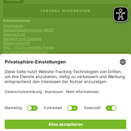
VERTRAG WIDERRUFEN
Informationen
Impressum
Verkaufsbedingungen (AGB)
Datenschutz
Versand und Zahlung
Widerrufsrecht
FAQ - Häufig gestellte Fragen
Barrierefreiheitserklärung
Newsletter
Service
Warenkorb
Merkzettel
Konto
www.schueco.com
shop@schueco.com
Unsere Marken
Alle Marken
Schüco International KG
Schüco Polymer Technologies
Schüco Stahlsysteme Jansen
Kategorien