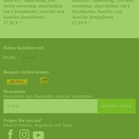
Naturton / Silberfarbig, DIN
Naturton / Silberfarbig, DIN links
rechts verwenbar, abschließbar,
verwenbar, abschließbar, mit 2
mit 2 Schaltstufen, AvanTec und
Schaltstufen, AvanTec und
AvanTec SimplySmart
AvanTec SimplySmart
27,52 € *
27,52 € *
Sicher bezahlen mit
PayPal
Bequem liefern lassen
Newsletter
Sie können den Newsletter jederzeit abbestellen.
ABONNIEREN
Folgen Sie uns auf
Neue Produkte, Angebote und Tipps