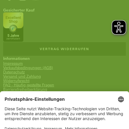
Gesicherter Kauf
VERTRAG WIDERRUFEN
Informationen
Impressum
Verkaufsbedingungen (AGB)
Datenschutz
Versand und Zahlung
Widerrufsrecht
FAQ - Häufig gestellte Fragen
Barrierefreiheitserklärung
Newsletter
Service
Warenkorb
Merkzettel
Konto
www.schueco.com
shop@schueco.com