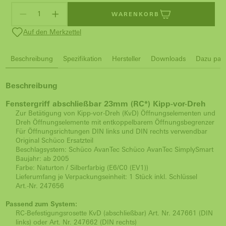
WARENKORB
Auf den Merkzettel
Beschreibung
Spezifikation
Hersteller
Downloads
Dazu pass
Beschreibung
Fenstergriff abschließbar 23mm (RC*) Kipp-vor-Dreh
Zur Betätigung von Kipp-vor-Dreh (KvD) Öffnungselementen und
Dreh Öffnungselemente mit entkoppelbarem Öffnungsbegrenzer
Für Öffnungsrichtungen DIN links und DIN rechts verwendbar
Original Schüco Ersatzteil
Beschlagsystem: Schüco AvanTec Schüco AvanTec SimplySmart
Baujahr: ab 2005
Farbe: Naturton / Silberfarbig (E6/C0 (EV1))
Lieferumfang je Verpackungseinheit: 1 Stück inkl. Schlüssel
Art.-Nr. 247656
Passend zum System:
RC-Befestigungsrosette KvD (abschließbar) Art. Nr. 247661 (DIN
links) oder Art. Nr. 247662 (DIN rechts)